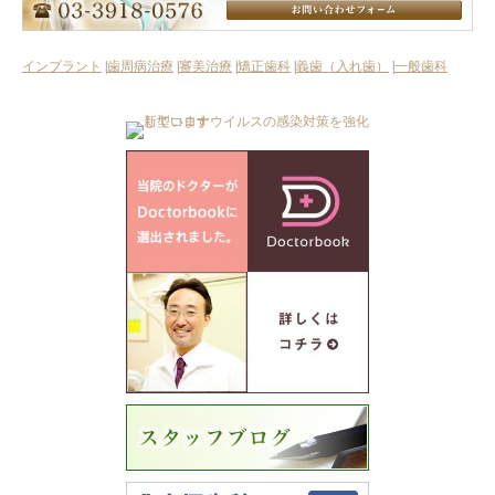
インプラント
|
歯周病治療
|
審美治療
|
矯正歯科
|
義歯（入れ歯）
|
一般歯科