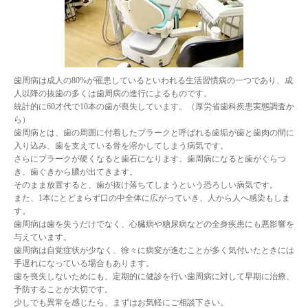
歯周病は成人の80%が罹患しているといわれる生活習慣病の一つであり、成
人以降の抜歯の多くは歯周病の進行によるものです。
統計的に60才代で10本の歯が喪失しています。（厚労省歯科疾患実態調査か
ら）
歯周病とは、歯の周囲に付着したプラークと呼ばれる歯垢が歯と歯肉の間に
入り込み、歯を支えている骨を溶かしてしまう病気です。
さらにプラークが硬くなると歯石になります。歯周病になると歯がぐらつ
き、歯ぐきから膿が出てきます。
そのまま放置すると、歯が抜け落ちてしまうという恐ろしい病気です。
また、1本にとどまらず口の中全体に広がっていき、人から人へ感染もしま
す。
歯周病は歯を失うだけでなく、心臓病や糖尿病などの全身疾患にも悪影響を
与えています。
歯周病は自覚症状が少なく、徐々に病変が進むことが多く気付いたときには
手遅れになっている場合もあります。
歯を喪失しないためにも、定期的に健診を行い歯周病に対して早期に治療、
予防することが大切です。
少しでも異常を感じたら、まずはお気軽にご相談下さい。