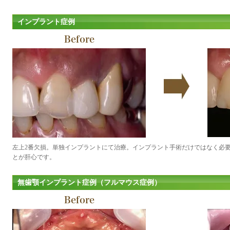
インプラント症例
Before
左上2番欠損。単独インプラントにて治療。インプラント手術だけではなく必
とが肝心です。
無歯顎インプラント症例（フルマウス症例）
Before