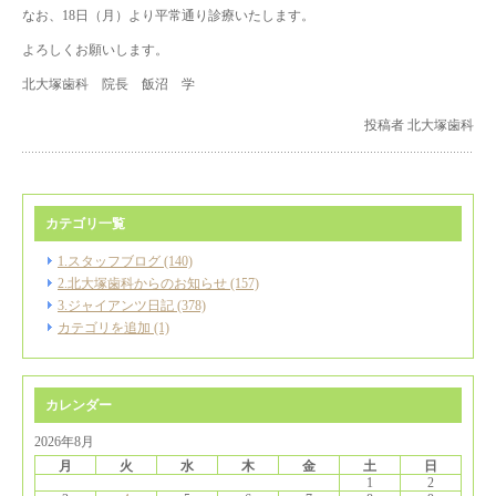
なお、18日（月）より平常通り診療いたします。
よろしくお願いします。
北大塚歯科 院長 飯沼 学
投稿者 北大塚歯科
カテゴリ一覧
1.スタッフブログ (140)
2.北大塚歯科からのお知らせ (157)
3.ジャイアンツ日記 (378)
カテゴリを追加 (1)
カレンダー
2026年8月
月
火
水
木
金
土
日
1
2