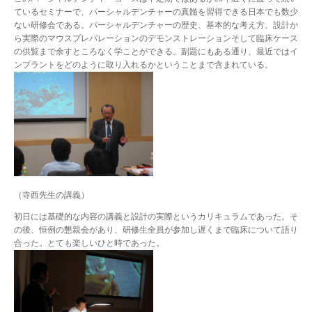
ているセミナーで、パーシャルデンチャーの真髄を習得できる日本でも数少
ない研修会である。パーシャルデンチャーの歴史、基本的な考え方、設計か
ら実際のマウスプレパレーションのデモンストレーションそして臨床ケース
の供覧まで余すところなく学ことができる。副題にもある通り、最近ではイ
ンプラントをどのように取り入れるかということまで含まれている。
（寺西先生の講義）
初日には基礎的な内容の講義と設計の実際というカリキュラムであった。そ
の後、恒例の懇親会があり、研修生全員が参加し遅くまで臨床について語り
合った。とても楽しいひと時であった。