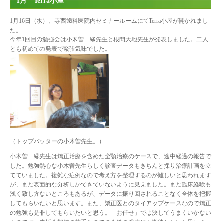
1月 Terra小屋
1月16日（水）、寺西歯科医院内セミナールームにてTerra小屋が開かれまし
た。
今年1回目の勉強会は小木曽 縁先生と根間大地先生が発表しました。二人
とも初めての発表で緊張気味でした。
（トップバッターの小木曽先生。）
小木曽 縁先生は矯正治療を含めた全顎治療のケースで、途中経過の報告で
した。勉強熱心な小木曽先生らしく診査データもきちんと採り治療計画を立
てていました。複雑な症例なので考え方を整理するのが難しいと思われます
が、まだ表面的な分析しかできていないように見えました。まだ臨床経験も
浅く致し方ないところもあるが、データに振り回されることなく全体を把握
してもらいたいと思います。また、矯正医とのタイアップケースなので矯正
の勉強も是非してもらいたいと思う。「お任せ」では決してうまくいかない