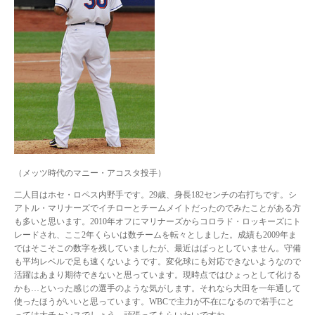
（メッツ時代のマニー・アコスタ投手）
二人目はホセ・ロペス内野手です。29歳、身長182センチの右打ちです。シ
アトル・マリナーズでイチローとチームメイトだったのでみたことがある方
も多いと思います。2010年オフにマリナーズからコロラド・ロッキーズにト
レードされ、ここ2年くらいは数チームを転々としました。成績も2009年ま
ではそこそこの数字を残していましたが、最近はぱっとしていません。守備
も平均レベルで足も速くないようです。変化球にも対応できないようなので
活躍はあまり期待できないと思っています。現時点ではひょっとして化ける
かも…といった感じの選手のような気がします。それなら大田を一年通して
使ったほうがいいと思っています。WBCで主力が不在になるので若手にと