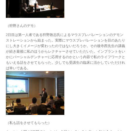
（狩野さんのデモ）
2日目は第一人者である狩野敦志氏によるマウスプレパレーションのデモン
ストレーションから始まった。実際にマウスプレパレーションを目のあたり
にし大きくイメージが変わったのではないだろうか。その後寺西先生の講義
が続き最後に私のほうからレクチャーさせていただいた。インプラントをい
かにパーシャルデンチャーに応用するのかという内容で私のライフワークと
もいえる話をさせてもらった。少しでも受講生の臨床に活かしていただけれ
ば幸いである。
（私も話をさせてもらった）