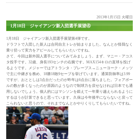
2013年1月15日 火曜日
1月18日 ジャイアンツ新入団選手展望④
1月18日 ジャイアンツ新入団選手展望第4弾です。
ドラフトで入団した新人は合同自主トレが始まりました。なんとか怪我なく
乗り切って実力をアピールしてもらいたいですね。
さて、今回は新外国人選手についてみてみましょう。まず、マニー・アコス
タ投手です。32歳、身長193センチの右腕です。MAX154キロの直球を投げ
るようです。メジャーではアトランタ・ブレーブス→ニューヨーク・メッツ
で主に中継ぎを務め、18勝18敗9セーブを挙げています。通算防御率は3.99
ですが、おととしは3点台だったのが昨年は6点台に落ちました。フォアボー
ルの数が多くなったのが原因のようなので制球力を戻せなければ日本でも通
用しないでしょう。個人的にはマシソンを鍛えて一年乗り越えられるように
するほうが計算できると思っています。久保は今年後半にならないと戻って
こられないと思うので、それまでなんとかやりくりしてもらいたいですね。