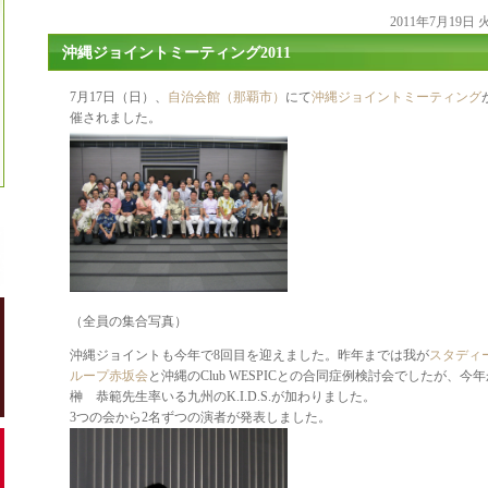
2011年7月19日
沖縄ジョイントミーティング2011
7月17日（日）、
自治会館（那覇市）
にて
沖縄ジョイントミーティング
催されました。
（全員の集合写真）
沖縄ジョイントも今年で8回目を迎えました。昨年までは我が
スタディ
ループ赤坂会
と沖縄のClub WESPICとの合同症例検討会でしたが、今
榊 恭範先生率いる九州のK.I.D.S.が加わりました。
3つの会から2名ずつの演者が発表しました。