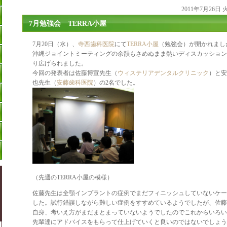
2011年7月26日
7月勉強会 TERRA小屋
7月20日（水）、
寺西歯科医院
にて
TERRA小屋
（勉強会）が開かれまし
沖縄ジョイントミーティングの余韻もさめぬまま熱いディスカッション
り広げられました。
今回の発表者は佐藤博宣先生（
ウィステリアデンタルクリニック
）と安
也先生（
安藤歯科医院
）の2名でした。
（先週のTERRA小屋の模様）
佐藤先生は全顎インプラントの症例でまだフィニッシュしていないケー
した。試行錯誤しながら難しい症例をすすめているようでしたが、佐藤
自身、考いえ方がまだまとまっていないようでしたのでこれからいろい
先輩達にアドバイスをもらって仕上げていくと良いのではないでしょう