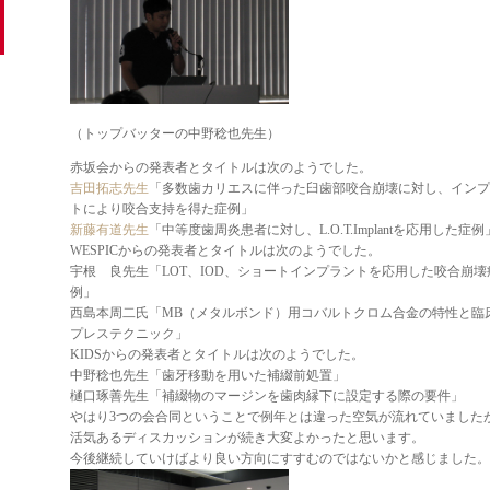
（トップバッターの中野稔也先生）
赤坂会からの発表者とタイトルは次のようでした。
吉田拓志先生
「多数歯カリエスに伴った臼歯部咬合崩壊に対し、インプ
トにより咬合支持を得た症例」
新藤有道先生
「中等度歯周炎患者に対し、L.O.T.Implantを応用した症例
WESPICからの発表者とタイトルは次のようでした。
宇根 良先生「LOT、IOD、ショートインプラントを応用した咬合崩壊
例」
西島本周二氏「MB（メタルボンド）用コバルトクロム合金の特性と臨
プレステクニック」
KIDSからの発表者とタイトルは次のようでした。
中野稔也先生「歯牙移動を用いた補綴前処置」
樋口琢善先生「補綴物のマージンを歯肉縁下に設定する際の要件」
やはり3つの会合同ということで例年とは違った空気が流れていました
活気あるディスカッションが続き大変よかったと思います。
今後継続していけばより良い方向にすすむのではないかと感じました。