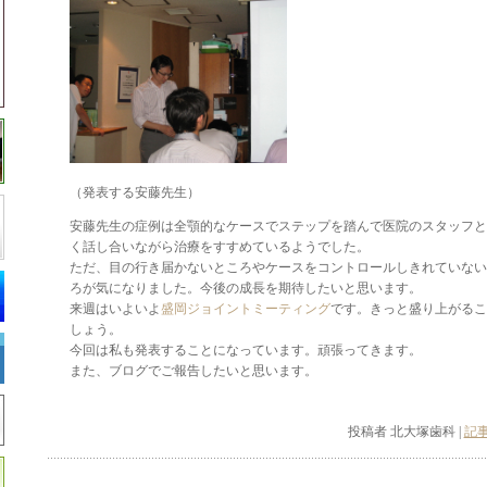
（発表する安藤先生）
安藤先生の症例は全顎的なケースでステップを踏んで医院のスタッフと
く話し合いながら治療をすすめているようでした。
ただ、目の行き届かないところやケースをコントロールしきれていない
ろが気になりました。今後の成長を期待したいと思います。
来週はいよいよ
盛岡ジョイントミーティング
です。きっと盛り上がるこ
しょう。
今回は私も発表することになっています。頑張ってきます。
また、ブログでご報告したいと思います。
投稿者 北大塚歯科 |
記事