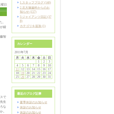
1.スタッフブログ (140)
 火曜日
2.北大塚歯科からのお
知らせ (157)
3.ジャイアンツ日記 (37
8)
た。
カテゴリを追加 (1)
が繰
藤智
カレンダー
2011年7月
月
火
水
木
金
土
日
1
2
3
4
5
6
7
8
9
10
11
12
13
14
15
16
17
18
19
20
21
22
23
24
25
26
27
28
29
30
31
最近のブログ記事
スで
先生
夏季休診のお知らせ
ろな
休診のお知らせ
か。
休診のお知らせ