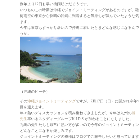
例年より12日も早い梅雨明けだそうです。
いつものこの時期は沖縄でジョイントミーティングがあるのですが、確
梅雨空の東京から快晴の沖縄に到着すると気持ちが弾んでいたような気
ます。
今年は東京もすっかり暑いので沖縄に着いたときどんな感じになるんで
うか。
（沖縄のビーチ）
その
沖縄ジョイントミーティング
ですが、7月17日（日）に開かれ今年
目を迎えます。
年々熱いディスカッションを積み重ねてきましたが、今年は九州の
榊 
先生
率いるスタディーグループK.I.D.S.が加わることになりました。
九州の先生たちも非常に熱い方が多いので今年のジョイントミーティン
どんなことになるか楽しみです。
ジョイントミーティングの模様はブログでご報告したいと思っています