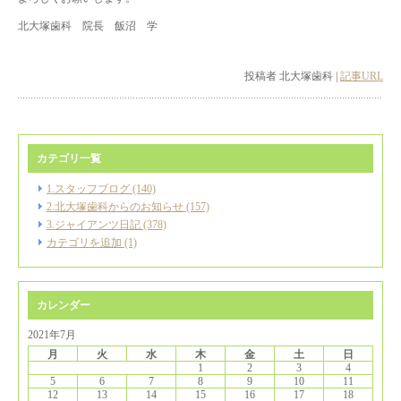
北大塚歯科 院長 飯沼 学
投稿者 北大塚歯科 |
記事URL
カテゴリ一覧
1.スタッフブログ (140)
2.北大塚歯科からのお知らせ (157)
3.ジャイアンツ日記 (378)
カテゴリを追加 (1)
カレンダー
2021年7月
月
火
水
木
金
土
日
1
2
3
4
5
6
7
8
9
10
11
12
13
14
15
16
17
18