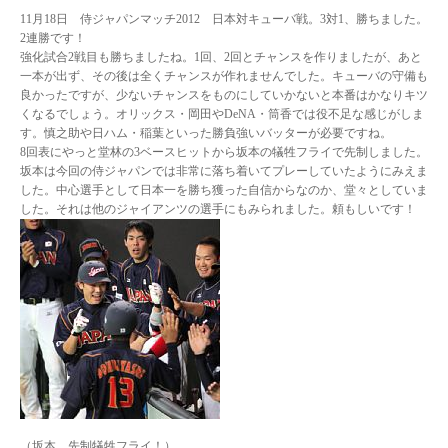
11月18日 侍ジャパンマッチ2012 日本対キューバ戦。3対1、勝ちました。
2連勝です！
強化試合2戦目も勝ちましたね。1回、2回とチャンスを作りましたが、あと
一本が出ず、その後は全くチャンスが作れませんでした。キューバの守備も
良かったですが、少ないチャンスをものにしていかないと本番はかなりキツ
くなるでしょう。オリックス・岡田やDeNA・筒香では役不足な感じがしま
す。慎之助や日ハム・稲葉といった勝負強いバッターが必要ですね。
8回表にやっと堂林の3ベースヒットから坂本の犠牲フライで先制しました。
坂本は今回の侍ジャパンでは非常に落ち着いてプレーしていたようにみえま
した。中心選手として日本一を勝ち獲った自信からなのか、堂々としていま
した。それは他のジャイアンツの選手にもみられました。頼もしいです！
（坂本、先制犠牲フライ！）