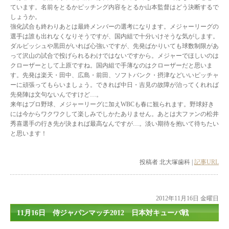
ています。名前をとるかピッチング内容をとるか山本監督はどう決断するで
しょうか。
強化試合も終わりあとは最終メンバーの選考になります。メジャーリーグの
選手は誰も出れなくなりそうですが、国内組で十分いけそうな気がします。
ダルビッシュや黒田がいれば心強いですが、先発ばかりいても球数制限があ
って沢山の試合で投げられるわけではないですから。メジャーでほしいのは
クローザーとして上原ですね。国内組で手薄なのはクローザーだと思いま
す。先発は楽天・田中、広島・前田、ソフトバンク・摂津などいいピッチャ
ーに頑張ってもらいましょう。できれば中日・吉見の故障が治ってくれれば
先発陣は文句ないんですけど…。
来年はプロ野球、メジャーリーグに加えWBCも春に観られます。野球好き
には今からワクワクして楽しみでしかたありません。あとは大ファンの松井
秀喜選手の行き先が決まれば最高なんですが…。淡い期待を抱いて待ちたい
と思います！
投稿者 北大塚歯科 |
記事URL
2012年11月16日 金曜日
11月16日 侍ジャパンマッチ2012 日本対キューバ戦