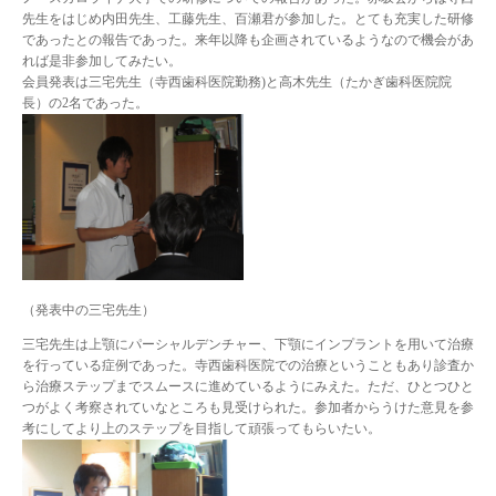
先生をはじめ内田先生、工藤先生、百瀬君が参加した。とても充実した研修
であったとの報告であった。来年以降も企画されているようなので機会があ
れば是非参加してみたい。
会員発表は三宅先生（寺西歯科医院勤務)と高木先生（たかぎ歯科医院院
長）の2名であった。
（発表中の三宅先生）
三宅先生は上顎にパーシャルデンチャー、下顎にインプラントを用いて治療
を行っている症例であった。寺西歯科医院での治療ということもあり診査か
ら治療ステップまでスムースに進めているようにみえた。ただ、ひとつひと
つがよく考察されていなところも見受けられた。参加者からうけた意見を参
考にしてより上のステップを目指して頑張ってもらいたい。