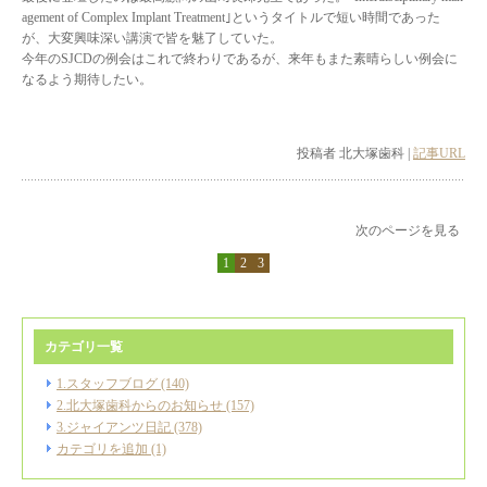
agement of Complex Implant Treatment｣というタイトルで短い時間であった
が、大変興味深い講演で皆を魅了していた。
今年のSJCDの例会はこれで終わりであるが、来年もまた素晴らしい例会に
なるよう期待したい。
投稿者 北大塚歯科 |
記事URL
次のページを見る
1
2
3
カテゴリ一覧
1.スタッフブログ (140)
2.北大塚歯科からのお知らせ (157)
3.ジャイアンツ日記 (378)
カテゴリを追加 (1)