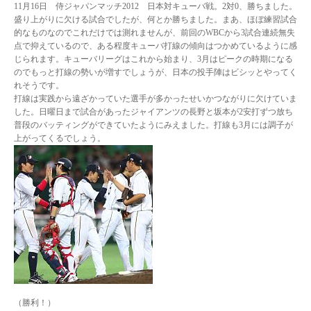
11月16日 侍ジャパンマッチ2012 日本対キューバ戦。2対0、勝ちました。
盛り上がりに欠ける試合でしたが、何とか勝ちました。まあ、ほぼ練習試合
的なものなのでこれだけでは測れませんが、前回のWBCから3試合連続無失
点で抑えているので、ある程度キューバ打線の傾向はつかめているように感
じられます。キューバリーグはこれから始まり、3月はピークの時期になる
のでもっと打線の勢いが増すでしょうが、日本の投手陣はビシッとやってく
れそうです。
打線は実践から遠ざかっていた選手が多かったせいかつながりに欠けていま
した。日曜日まで試合があったジャイアンツの長野と坂本が2安打ずつ放ち
普段のバッティングができていたようにみえました。打線も3月には調子が
上がってくるでしょう。
（勝利！）