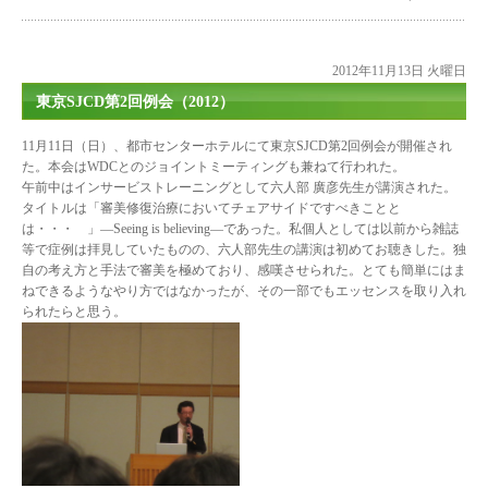
2012年11月13日 火曜日
東京SJCD第2回例会（2012）
11月11日（日）、都市センターホテルにて東京SJCD第2回例会が開催され
た。本会はWDCとのジョイントミーティングも兼ねて行われた。
午前中はインサービストレーニングとして六人部 廣彦先生が講演された。
タイトルは「審美修復治療においてチェアサイドですべきことと
は・・・ 」―Seeing is believing―であった。私個人としては以前から雑誌
等で症例は拝見していたものの、六人部先生の講演は初めてお聴きした。独
自の考え方と手法で審美を極めており、感嘆させられた。とても簡単にはま
ねできるようなやり方ではなかったが、その一部でもエッセンスを取り入れ
られたらと思う。