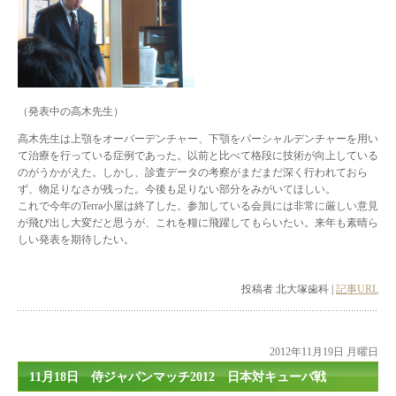
（発表中の高木先生）
高木先生は上顎をオーバーデンチャー、下顎をパーシャルデンチャーを用い
て治療を行っている症例であった。以前と比べて格段に技術が向上している
のがうかがえた。しかし、診査データの考察がまだまだ深く行われておら
ず、物足りなさが残った。今後も足りない部分をみがいてほしい。
これで今年のTerra小屋は終了した。参加している会員には非常に厳しい意見
が飛び出し大変だと思うが、これを糧に飛躍してもらいたい。来年も素晴ら
しい発表を期待したい。
投稿者 北大塚歯科 |
記事URL
2012年11月19日 月曜日
11月18日 侍ジャパンマッチ2012 日本対キューバ戦