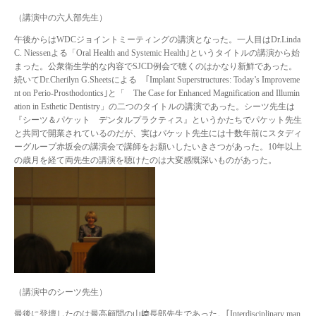
（講演中の六人部先生）
午後からはWDCジョイントミーティングの講演となった。一人目はDr.Linda
C. Niessenよる「Oral Health and Systemic Health｣というタイトルの講演から始
まった。公衆衛生学的な内容でSJCD例会で聴くのはかなり新鮮であった。
続いてDr.Cherilyn G.Sheetsによる ｢Implant Superstructures: Today’s Improveme
nt on Perio-Prosthodontics｣と「 The Case for Enhanced Magnification and Illumin
ation in Esthetic Dentistry」の二つのタイトルの講演であった。シーツ先生は
『シーツ＆パケット デンタルプラクティス』というかたちでパケット先生
と共同で開業されているのだが、実はパケット先生には十数年前にスタディ
ーグループ赤坂会の講演会で講師をお願いしたいきさつがあった。10年以上
の歳月を経て両先生の講演を聴けたのは大変感慨深いものがあった。
（講演中のシーツ先生）
最後に登壇したのは最高顧問の山﨑長郎先生であった。｢Interdisciplinary man