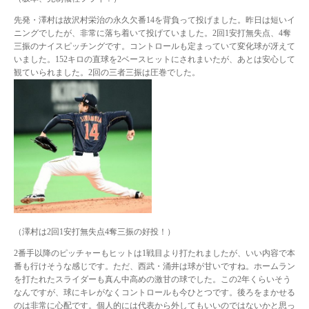
先発・澤村は故沢村栄治の永久欠番14を背負って投げました。昨日は短いイ
ニングでしたが、非常に落ち着いて投げていました。2回1安打無失点、4奪
三振のナイスピッチングです。コントロールも定まっていて変化球が冴えて
いました。152キロの直球を2ベースヒットにされまいたが、あとは安心して
観ていられました。2回の三者三振は圧巻でした。
（澤村は2回1安打無失点4奪三振の好投！）
2番手以降のピッチャーもヒットは1戦目より打たれましたが、いい内容で本
番も行けそうな感じです。ただ、西武・涌井は球が甘いですね。ホームラン
を打たれたスライダーも真ん中高めの激甘の球でした。この2年くらいそう
なんですが、球にキレがなくコントロールも今ひとつです。後ろをまかせる
のは非常に心配です。個人的には代表から外してもいいのではないかと思っ