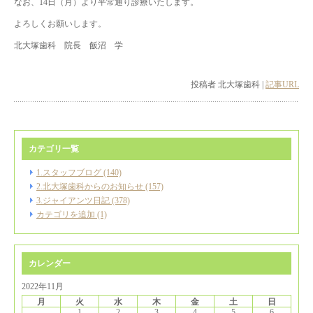
なお、14日（月）より平常通り診療いたします。
よろしくお願いします。
北大塚歯科 院長 飯沼 学
投稿者 北大塚歯科 |
記事URL
カテゴリ一覧
1.スタッフブログ (140)
2.北大塚歯科からのお知らせ (157)
3.ジャイアンツ日記 (378)
カテゴリを追加 (1)
カレンダー
2022年11月
月
火
水
木
金
土
日
1
2
3
4
5
6