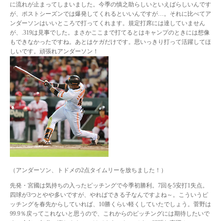
に流れが止まってしまいました。今季の慎之助らしいといえばらしいんです
が、ポストシーズンでは爆発してくれるといいんですが…。それに比べてア
ンダーソンはいいところで打ってくれます。規定打席には達していません
が、.319は見事でした。まさかここまで打てるとはキャンプのときには想像
もできなかったですね。あとはケガだけです。思いっきり打って活躍してほ
しいです。頑張れアンダーソン！
（アンダーソン、トドメの2点タイムリーを放ちました！）
先発・宮國は気持ちの入ったピッチングで今季初勝利。7回を5安打1失点。
四球が3つとやや多いですが、やればできる子なんですよね～。こういうピ
ッチングを春先からしていれば、10勝くらい軽くしていたでしょう。菅野は
99.9％戻ってこれないと思うので、これからのピッチングには期待したいで