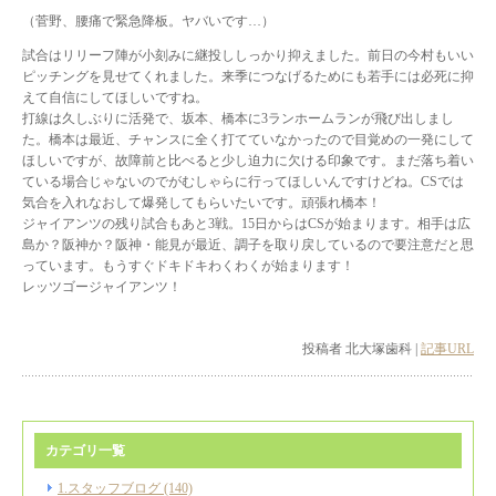
（菅野、腰痛で緊急降板。ヤバいです…）
試合はリリーフ陣が小刻みに継投ししっかり抑えました。前日の今村もいい
ピッチングを見せてくれました。来季につなげるためにも若手には必死に抑
えて自信にしてほしいですね。
打線は久しぶりに活発で、坂本、橋本に3ランホームランが飛び出しまし
た。橋本は最近、チャンスに全く打てていなかったので目覚めの一発にして
ほしいですが、故障前と比べると少し迫力に欠ける印象です。まだ落ち着い
ている場合じゃないのでがむしゃらに行ってほしいんですけどね。CSでは
気合を入れなおして爆発してもらいたいです。頑張れ橋本！
ジャイアンツの残り試合もあと3戦。15日からはCSが始まります。相手は広
島か？阪神か？阪神・能見が最近、調子を取り戻しているので要注意だと思
っています。もうすぐドキドキわくわくが始まります！
レッツゴージャイアンツ！
投稿者 北大塚歯科 |
記事URL
カテゴリ一覧
1.スタッフブログ (140)