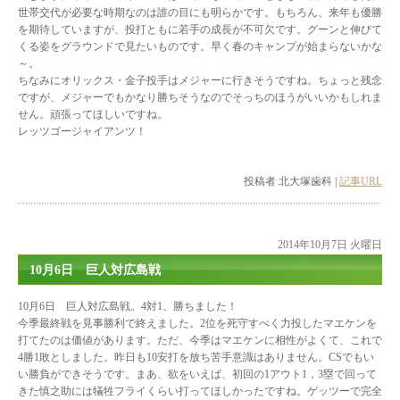
世帯交代が必要な時期なのは誰の目にも明らかです。もちろん、来年も優勝
を期待していますが、投打ともに若手の成長が不可欠です。グーンと伸びて
くる姿をグラウンドで見たいものです。早く春のキャンプが始まらないかな
～。
ちなみにオリックス・金子投手はメジャーに行きそうですね。ちょっと残念
ですが、メジャーでもかなり勝ちそうなのでそっちのほうがいいかもしれま
せん。頑張ってほしいですね。
レッツゴージャイアンツ！
投稿者 北大塚歯科 |
記事URL
2014年10月7日 火曜日
10月6日 巨人対広島戦
10月6日 巨人対広島戦。4対1、勝ちました！
今季最終戦を見事勝利で終えました。2位を死守すべく力投したマエケンを
打てたのは価値があります。ただ、今季はマエケンに相性がよくて、これで
4勝1敗としました。昨日も10安打を放ち苦手意識はありません。CSでもい
い勝負ができそうです。まあ、欲をいえば、初回の1アウト1，3塁で回って
きた慎之助には犠牲フライくらい打ってほしかったですね。ゲッツーで完全