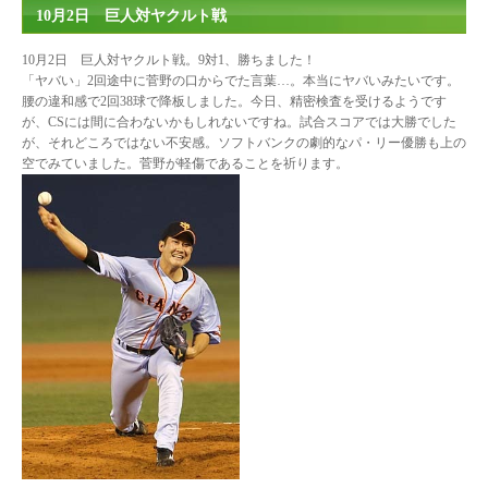
10月2日 巨人対ヤクルト戦
10月2日 巨人対ヤクルト戦。9対1、勝ちました！
「ヤバい」2回途中に菅野の口からでた言葉…。本当にヤバいみたいです。
腰の違和感で2回38球で降板しました。今日、精密検査を受けるようです
が、CSには間に合わないかもしれないですね。試合スコアでは大勝でした
が、それどころではない不安感。ソフトバンクの劇的なパ・リー優勝も上の
空でみていました。菅野が軽傷であることを祈ります。