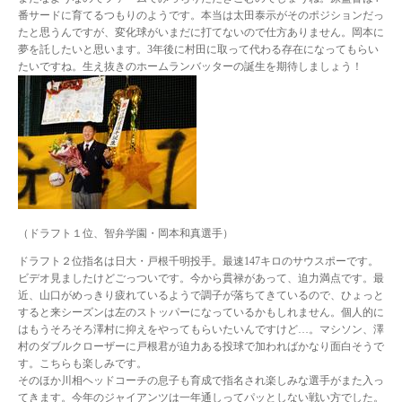
番サードに育てるつもりのようです。本当は太田泰示がそのポジションだっ
たと思うんですが、変化球がいまだに打てないので仕方ありません。岡本に
夢を託したいと思います。3年後に村田に取って代わる存在になってもらい
たいですね。生え抜きのホームランバッターの誕生を期待しましょう！
（ドラフト１位、智弁学園・岡本和真選手）
ドラフト２位指名は日大・戸根千明投手。最速147キロのサウスポーです。
ビデオ見ましたけどごっついです。今から貫禄があって、迫力満点です。最
近、山口がめっきり疲れているようで調子が落ちてきているので、ひょっと
すると来シーズンは左のストッパーになっているかもしれません。個人的に
はもうそろそろ澤村に抑えをやってもらいたいんですけど…。マシソン、澤
村のダブルクローザーに戸根君が迫力ある投球で加わればかなり面白そうで
す。こちらも楽しみです。
そのほか川相ヘッドコーチの息子も育成で指名され楽しみな選手がまた入っ
てきます。今年のジャイアンツは一年通しってパッとしない戦い方でした。