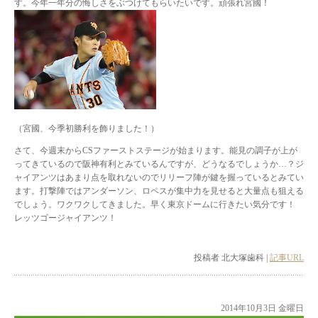
す。今年一年分の悔しさをぶつけてもらいたいです。頑張れ宮國！
（宮國、今季初勝利を飾りました！）
さて、今週末からCSファーストステージが始まります。能見の調子が上が
ってきているので阪神有利とみているんですが、どうなるでしょうか…？ジ
ャイアンツはあまり点を取れないのでリリーフ陣が鍵を握っているとみてい
ます。打撃陣ではアンダーソン、ロペスが集中力を見せると大量点も狙える
でしょう。ワクワクしてきました。早く東京ドームに行きたい気分です！
レッツゴージャイアンツ！
投稿者 北大塚歯科 |
記事URL
2014年10月3日 金曜日