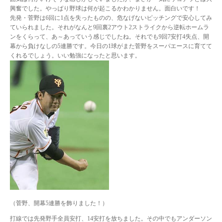
興奮でした。やっぱり野球は何が起こるかわかりません。面白いです！
先発・菅野は6回に1点を失ったものの、危なげないピッチングで安心してみ
ていられました。それがなんと9回裏2アウト2ストライクから逆転ホームラ
ンをくらって、あ～あっていう感じでしたね。それでも9回7安打4失点、開
幕から負けなしの5連勝です。今日の1球がまた菅野をスーパエースに育てて
くれるでしょう。いい勉強になったと思います。
（菅野、開幕5連勝を飾りました！）
打線では先発野手全員安打、14安打を放ちました。その中でもアンダーソン