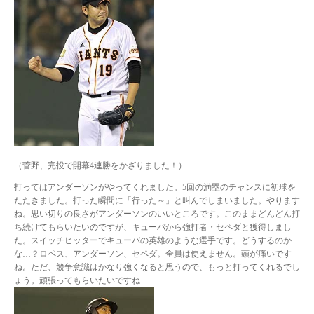
（菅野、完投で開幕4連勝をかざりました！）
打ってはアンダーソンがやってくれました。5回の満塁のチャンスに初球を
たたきました。打った瞬間に「行った～」と叫んでしまいました。やります
ね。思い切りの良さがアンダーソンのいいところです。このままどんどん打
ち続けてもらいたいのですが、キューバから強打者・セペダと獲得しまし
た。スイッチヒッターでキューバの英雄のような選手です。どうするのか
な…？ロペス、アンダーソン、セペダ。全員は使えません。頭が痛いです
ね。ただ、競争意識はかなり強くなると思うので、もっと打ってくれるでし
ょう。頑張ってもらいたいですね