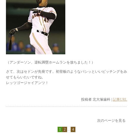
（アンダーソン、逆転満塁ホームランを放ちました！）
さて、次はセドンが先発です。初登板のようなバシッといいピッチングをみ
せてもらいたいですね。
レッツゴージャイアンツ！
投稿者 北大塚歯科 |
記事URL
次のページを見る
1
2
…
4