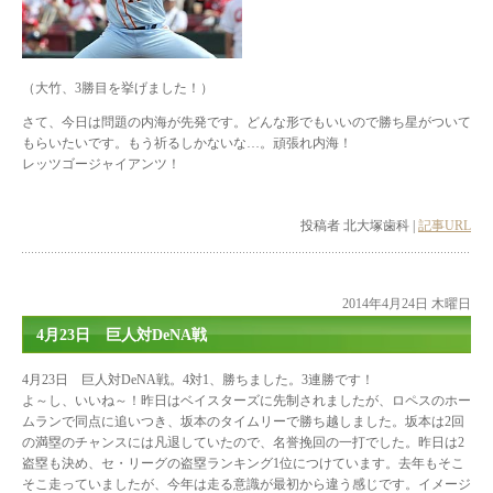
（大竹、3勝目を挙げました！）
さて、今日は問題の内海が先発です。どんな形でもいいので勝ち星がついて
もらいたいです。もう祈るしかないな…。頑張れ内海！
レッツゴージャイアンツ！
投稿者 北大塚歯科 |
記事URL
2014年4月24日 木曜日
4月23日 巨人対DeNA戦
4月23日 巨人対DeNA戦。4対1、勝ちました。3連勝です！
よ～し、いいね～！昨日はベイスターズに先制されましたが、ロペスのホー
ムランで同点に追いつき、坂本のタイムリーで勝ち越しました。坂本は2回
の満塁のチャンスには凡退していたので、名誉挽回の一打でした。昨日は2
盗塁も決め、セ・リーグの盗塁ランキング1位につけています。去年もそこ
そこ走っていましたが、今年は走る意識が最初から違う感じです。イメージ