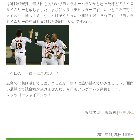
は5打数4安打、最終回もあわやサヨナラホームランかと思ったほどのナイス
タイムリーを放ちました。まさにクラッチヒッターです。いいところで打ち
ますね～。怪我さえしなければそうとういい成績を残しそうです。サヨナラ
タイムリーの村田も負けじと3安打、いいですね～。
（今日のヒーローはこの3人！）
広島では負け越してしまいましたが、徐々に追い詰めていきましょう。面白
い展開で毎試合気が抜けませんね。今日もいいゲームを期待します。
レッツゴージャイアンツ！
投稿者 北大塚歯科 |
記事URL
2014年4月28日 月曜日