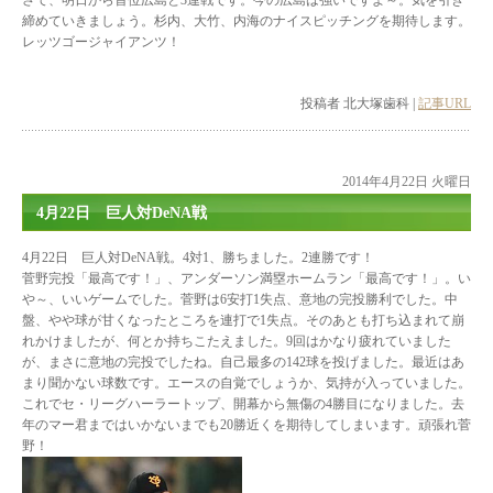
さて、明日から首位広島と3連戦です。今の広島は強いですよ～。気を引き
締めていきましょう。杉内、大竹、内海のナイスピッチングを期待します。
レッツゴージャイアンツ！
投稿者 北大塚歯科 |
記事URL
2014年4月22日 火曜日
4月22日 巨人対DeNA戦
4月22日 巨人対DeNA戦。4対1、勝ちました。2連勝です！
菅野完投「最高です！」、アンダーソン満塁ホームラン「最高です！」。い
や～、いいゲームでした。菅野は6安打1失点、意地の完投勝利でした。中
盤、やや球が甘くなったところを連打で1失点。そのあとも打ち込まれて崩
れかけましたが、何とか持ちこたえました。9回はかなり疲れていました
が、まさに意地の完投でしたね。自己最多の142球を投げました。最近はあ
まり聞かない球数です。エースの自覚でしょうか、気持が入っていました。
これでセ・リーグハーラートップ、開幕から無傷の4勝目になりました。去
年のマー君まではいかないまでも20勝近くを期待してしまいます。頑張れ菅
野！