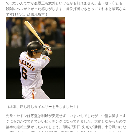
ではないんですが盗塁王も意外といけるかも知れません。走・攻・守とも一
段階レベルが上がった感じがします。首位打者でもとってくれると最高なん
ですけどね。頑張れ坂本！
（坂本、勝ち越しタイムリーを放ちました！）
先発・セドンは序盤は制球が安定せず、いまいちでしたが、中盤以降まっす
ぐにも力がでてきていいピッチングになってきました。大崩しなかったので
後半の逆転に繋がったのでしょう。7回を7安打1失点で2勝目、十分戦力にな