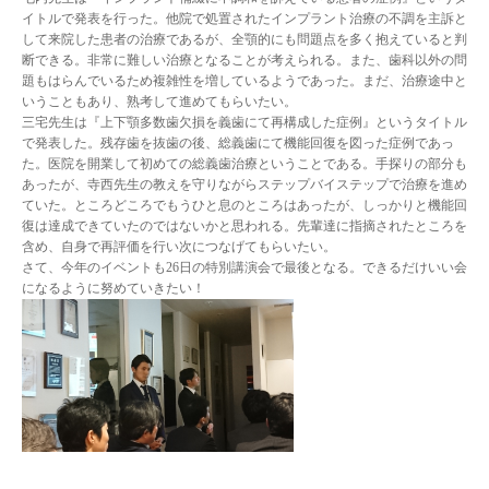
イトルで発表を行った。他院で処置されたインプラント治療の不調を主訴と
して来院した患者の治療であるが、全顎的にも問題点を多く抱えていると判
断できる。非常に難しい治療となることが考えられる。また、歯科以外の問
題もはらんでいるため複雑性を増しているようであった。まだ、治療途中と
いうこともあり、熟考して進めてもらいたい。
三宅先生は『上下顎多数歯欠損を義歯にて再構成した症例』というタイトル
で発表した。残存歯を抜歯の後、総義歯にて機能回復を図った症例であっ
た。医院を開業して初めての総義歯治療ということである。手探りの部分も
あったが、寺西先生の教えを守りながらステップバイステップで治療を進め
ていた。ところどころでもうひと息のところはあったが、しっかりと機能回
復は達成できていたのではないかと思われる。先輩達に指摘されたところを
含め、自身で再評価を行い次につなげてもらいたい。
さて、今年のイベントも26日の特別講演会で最後となる。できるだけいい会
になるように努めていきたい！