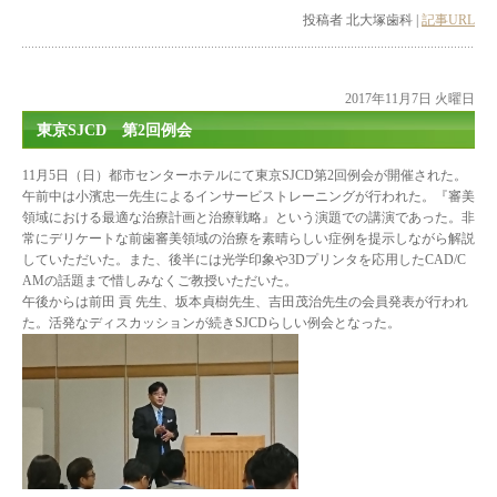
投稿者 北大塚歯科 |
記事URL
2017年11月7日 火曜日
東京SJCD 第2回例会
11月5日（日）都市センターホテルにて東京SJCD第2回例会が開催された。
午前中は小濱忠一先生によるインサービストレーニングが行われた。『審美
領域における最適な治療計画と治療戦略』という演題での講演であった。非
常にデリケートな前歯審美領域の治療を素晴らしい症例を提示しながら解説
していただいた。また、後半には光学印象や3Dプリンタを応用したCAD/C
AMの話題まで惜しみなくご教授いただいた。
午後からは前田 貢 先生、坂本貞樹先生、吉田茂治先生の会員発表が行われ
た。活発なディスカッションが続きSJCDらしい例会となった。