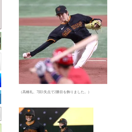
（高橋礼、7回1失点で2勝目を飾りました。）