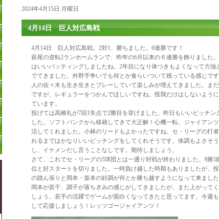
2024年4月15日 月曜日
4月14日 巨人対広島戦
4月14日 巨人対広島戦。2対1、勝ちました。6連勝です！
萩尾の逆転2ランホームランで、昨年の6月以来の６連勝を飾りました
はいいバッティングしましたね。2年目になり体つきもよくなって力強
でてきました。外野手争いでも何とか食らいついて残っている感じです
人の佐々木も生き生きとプレーしていて楽しみが増えてきました。まだ
ですが、レギュラーをつかんでほしいですね。怪我だけはしないように
ています。
投げては高橋礼が7回1失点で2勝目を挙げました。昨日もいいピッチン
した。ソフトバンクから移籍してきて大正解！心機一転、ジャイアンツ
活してくれました。小林のリードもよかったですね。セ・リーグの打者
れるまではかなりいいピッチングをしてくれそうです。体調もよさそう
し、イケメンだし言うことなしです。期待しましょう。
さて、これでセ・リーグの5球団とは一通り対戦が終わりました。9勝5
位と好スタートを切りました。一時負け越した時期もありましたが、投
の踏ん張りと岡本・坂本の好調が何とか勝ち越すようになって来ました
岡本が若干、調子が落ちぎみの感じがしてきましたが、また上がってく
しょう。若手の活躍でゲームが面白くなってきたと思ってます。今週も
して応援しましょう！レッツゴージャイアンツ！