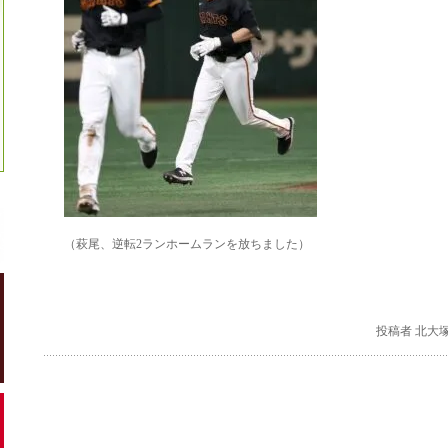
（萩尾、逆転2ランホームランを放ちました）
投稿者 北大