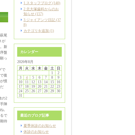
1.スタッフブログ (140)
2.北大塚歯科からのお
知らせ (157)
3.ジャイアンツ日記 (37
8)
カテゴリを追加 (1)
。萩尾
さが
。新
カレンダー
序盤
願っ
2026年8月
月
火
水
木
金
土
日
グで
1
2
で復
3
4
5
6
7
8
9
が慣
10
11
12
13
14
15
16
17
18
19
20
21
22
23
だ
24
25
26
27
28
29
30
31
敗の2
手陣
ね。
るで
最近のブログ記事
期待
夏季休診のお知らせ
休診のお知らせ