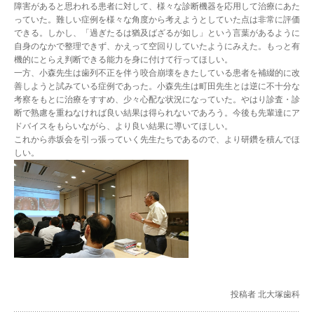
障害があると思われる患者に対して、様々な診断機器を応用して治療にあた
っていた。難しい症例を様々な角度から考えようとしていた点は非常に評価
できる。しかし、「過ぎたるは猶及ばざるが如し」という言葉があるように
自身のなかで整理できず、かえって空回りしていたようにみえた。もっと有
機的にとらえ判断できる能力を身に付けて行ってほしい。
一方、小森先生は歯列不正を伴う咬合崩壊をきたしている患者を補綴的に改
善しようと試みている症例であった。小森先生は町田先生とは逆に不十分な
考察をもとに治療をすすめ、少々心配な状況になっていた。やはり診査・診
断で熟慮を重ねなければ良い結果は得られないであろう。今後も先輩達にア
ドバイスをもらいながら、より良い結果に導いてほしい。
これから赤坂会を引っ張っていく先生たちであるので、より研鑽を積んでほ
しい。
投稿者 北大塚歯科