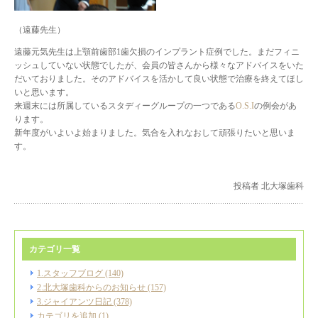
（遠藤先生）
遠藤元気先生は上顎前歯部1歯欠損のインプラント症例でした。まだフィニ
ッシュしていない状態でしたが、会員の皆さんから様々なアドバイスをいた
だいておりました。そのアドバイスを活かして良い状態で治療を終えてほし
いと思います。
来週末には所属しているスタディーグループの一つである
O.S.I
の例会があ
ります。
新年度がいよいよ始まりました。気合を入れなおして頑張りたいと思いま
す。
投稿者 北大塚歯科
カテゴリ一覧
1.スタッフブログ (140)
2.北大塚歯科からのお知らせ (157)
3.ジャイアンツ日記 (378)
カテゴリを追加 (1)