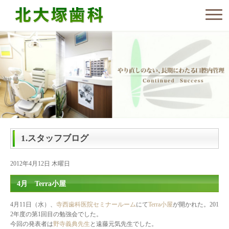
1.スタッフブログ
2012年4月12日 木曜日
4月 Terra小屋
4月11日（水）、
寺西歯科医院セミナールーム
にて
Terra小屋
が開かれた。201
2年度の第1回目の勉強会でした。
今回の発表者は
野寺義典先生
と遠藤元気先生でした。