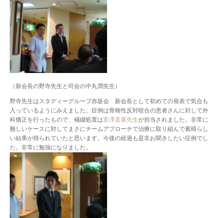
（新会長の野寺先生と司会の中丸潤先生）
野寺先生はスタディーグループ赤坂会 新会長として初めての発表で気合も
入っているようにみえました。症例は骨格性反対咬合の患者さんに対して外
科矯正を行ったもので、補綴処置は
富澤直基先生
が担当されました。非常に
難しいケースに対してまさにチームアプローチで治療に取り組んで素晴らし
い結果が得られていたと思います。今後の経過も是非お聞きしたい症例でし
た。非常に勉強になりました。