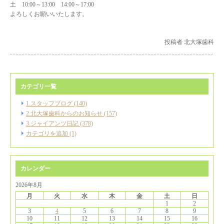
土 10:00～13:00 14:00～17:00
よろしくお願いいたします。
投稿者 北大塚歯科
カテゴリ一覧
1.スタッフブログ (140)
2.北大塚歯科からのお知らせ (157)
3.ジャイアンツ日記 (378)
カテゴリを追加 (1)
カレンダー
2026年8月
月
火
水
木
金
土
日
1
2
3
4
5
6
7
8
9
10
11
12
13
14
15
16