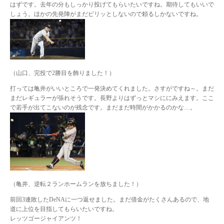
はずです。去年の分もしっかり投げてもらいたいですね。期待してもいいで
しょう。ほかの先発陣がまだピリッとしないので頼るしかないですね。
（山口、完投で2勝目を飾りました！）
打っては亀井がいいところで一発決めてくれました。さすがですね～。まだ
まだレギュラーが張れそうです。長野よりはずっとマシににみえます。ここ
で若手が出てこないのが残念です。まだまだ時間がかかるのかな…。
（亀井、逆転２ランホームランを放ちました！）
前回3連敗したDeNAに一つ返せました。まだ借金がたくさんあるので、地
道に上位を目指してもらいたいですね。
レッツゴージャイアンツ！