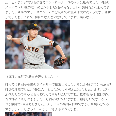
た。ピッチング内容も抜群でコントロール、球のキレは最高でした。4回の
ノーアウト1,3塁の唯一のピンチも1点もやらないという気持ちが伝わってき
ました。今季のマリンスタジアムでは初めての無四球完封だそうです。さす
がでしたね。これで7勝目でなんと5完投しています。凄いな～。
（菅野、完封で7勝目を飾りました！）
打っては初回から陽のタイムリーで援護しました。陽はさらに2ランも放ち3
打点の活躍でした。3番に入りましたが、いい流れだったと思います。だい
ぶ休んだのでもっともっと打ってもらいたいですね。坂本も3安打猛打賞で
首位打者に返り咲きました。好調が続いていますね。頼もしいです。ゲレー
ロが故障で2軍落ちしました。久しぶりの純国産打線ですが、全然いけてる
気がします。しばらくこのままでもよさそうですね。