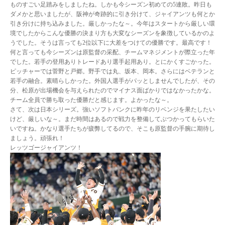
ものすごい足踏みをしましたね。しかも今シーズン初めての5連敗。昨日も
ダメかと思いましたが、阪神が奇跡的に引き分けて、ジャイアンツも何とか
引き分けに持ち込みました。厳しかったな～。今年はスタートから厳しい環
境でしたからこんな優勝の決まり方も大変なシーズンを象徴しているかのよ
うでした。そうは言っても2位以下に大差をつけての優勝です。最高です！
何と言っても今シーズンは原監督の采配、チームマネジメントが際立った年
でした。若手の登用ありトレードあり選手起用あり。とにかくすごかった。
ピッチャーでは菅野と戸郷。野手では丸、坂本、岡本。さらにはベテランと
若手の融合。素晴らしかった。外国人選手がパッとしませんでしたが、その
分、松原が出場機会を与えられたのでマイナス面ばかりではなかったかな。
チーム全員で勝ち取った優勝だと感じます。よかったな～。
さて、次は日本シリーズ。強いソフトバンクに昨年のリベンジを果たしたい
けど、厳しいな～。まだ時間はあるので戦力を整備してぶつかってもらいた
いですね。かなり選手たちが疲弊してるので、そこも原監督の手腕に期待し
ましょう。頑張れ！
レッツゴージャイアンツ！