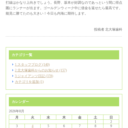
打線はかなり上向きでしょう。長野、坂本が好調なのであっという間に得点
圏にランナーが出ます。ゴールデンウィーク中に借金を返せたら最高です。
能見に勝てたのも大きい！今日も内海に期待します。
投稿者 北大塚歯科
カテゴリ一覧
1.スタッフブログ (140)
2.北大塚歯科からのお知らせ (157)
3.ジャイアンツ日記 (378)
カテゴリを追加 (1)
カレンダー
2026年8月
月
火
水
木
金
土
日
1
2
3
4
5
6
7
8
9