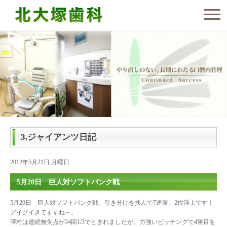
3.ジャイアンツ日記
2012年5月21日 月曜日
5月20日 巨人対ソフトバンク戦
5月20日 巨人対ソフトバンク戦。引き分けを挟んで7連勝、2位浮上です！
グイグイきてますね～。
澤村は連続無失点が34回1/3でとぎれましたが、力強いピッチングで4勝目を