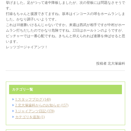
挙げました。足がつって途中降板しましたが、次の登板には問題なさそうで
す。
打線もちゃんと援護できてますね。坂本はインコースの球をホームランしま
した。かなり調子いいようです。
これは10連勝いけるんじゃないですか。来週は西武が相手ですが中村がホー
ムラン打ちだしたのでかなり危険ですね。22日はホールトンのようですが、
ピッチャーでは一番心配ですね。きちんと抑えられれば連勝を伸ばせると思
います。
レッツゴージャイアンツ！
投稿者 北大塚歯科
カテゴリ一覧
1.スタッフブログ (140)
2.北大塚歯科からのお知らせ (157)
3.ジャイアンツ日記 (378)
カテゴリを追加 (1)