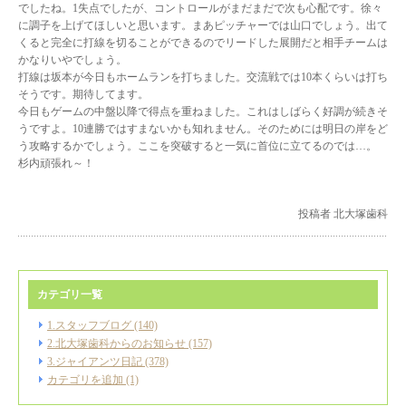
でしたね。1失点でしたが、コントロールがまだまだで次も心配です。徐々
に調子を上げてほしいと思います。まあピッチャーでは山口でしょう。出て
くると完全に打線を切ることができるのでリードした展開だと相手チームは
かなりいやでしょう。
打線は坂本が今日もホームランを打ちました。交流戦では10本くらいは打ち
そうです。期待してます。
今日もゲームの中盤以降で得点を重ねました。これはしばらく好調が続きそ
うですよ。10連勝ではすまないかも知れません。そのためには明日の岸をど
う攻略するかでしょう。ここを突破すると一気に首位に立てるのでは…。
杉内頑張れ～！
投稿者 北大塚歯科
カテゴリ一覧
1.スタッフブログ (140)
2.北大塚歯科からのお知らせ (157)
3.ジャイアンツ日記 (378)
カテゴリを追加 (1)