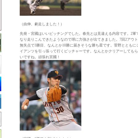
（由伸、劇走しました！）
先発・宮國はいいピッチングでした。春先とは見違える内容です。2軍
なり走りこんできたようなので球に力強さが出てきました。7回2アウ
無失点で3勝目、なんとか10勝に届きそうな勝ち星です。菅野とともに
イアンツを引っ張って行くピッチャーです。なんとかクリアーしてもら
いですね。頑張れ宮國！