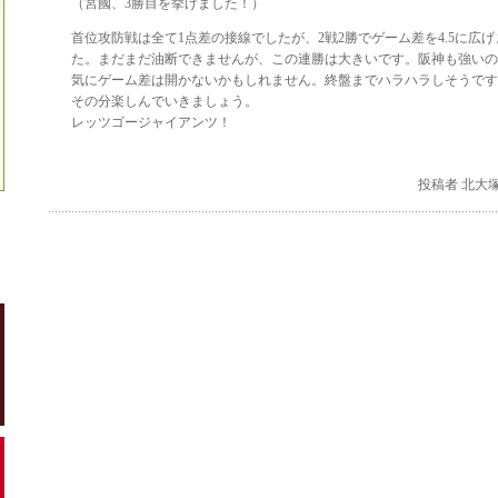
（宮國、3勝目を挙げました！）
首位攻防戦は全て1点差の接線でしたが、2戦2勝でゲーム差を4.5に広げ
た。まだまだ油断できませんが、この連勝は大きいです。阪神も強いの
気にゲーム差は開かないかもしれません。終盤までハラハラしそうです
その分楽しんでいきましょう。
レッツゴージャイアンツ！
投稿者 北大