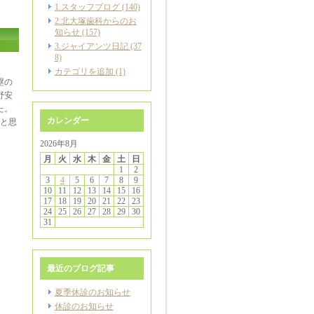
1.スタッフブログ (140)
2.北大塚歯科からのお
知らせ (157)
3.ジャイアンツ日記 (37
8)
カテゴリを追加 (1)
塁の
野安
た。
カレンダー
と思
2026年8月
月
火
水
木
金
土
日
1
2
3
4
5
6
7
8
9
10
11
12
13
14
15
16
17
18
19
20
21
22
23
24
25
26
27
28
29
30
31
最近のブログ記事
夏季休診のお知らせ
休診のお知らせ