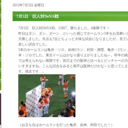
2013年7月5日 金曜日
7月5日 巨人対DeNA戦
7月5日 巨人対DeNA戦。12対7、勝ちました。4連勝です！
昨日はダン、ダン、ダーン…といった感じでホームラン5本をお見舞い
大勝しました。失点も7点とちょっと大味な試合になりましたが、見て
楽しい試合でした。
5本のホームランは亀井・ソロ、由伸2ラン、村田・満塁、亀井・2ラン
本・ソロでした。東京ドームはかなり盛り上がりましたね～。昨年の統
では考えられない展開です。前日までの阪神と比べるとピッチャーの力
いすぎますね。こんな試合をみると相手は阪神だけかな～と思ってしま
す。残念です…。
（お立ち台はホームランを打った亀井、由伸、村田でした！）