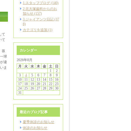
1.スタッフブログ (140)
2.北大塚歯科からのお
知らせ (157)
3.ジャイアンツ日記 (37
8)
カテゴリを追加 (1)
して
いて
カレンダー
、坂
一球
2026年8月
が違
月
火
水
木
金
土
日
いま
1
2
3
4
5
6
7
8
9
10
11
12
13
14
15
16
17
18
19
20
21
22
23
24
25
26
27
28
29
30
31
最近のブログ記事
夏季休診のお知らせ
休診のお知らせ