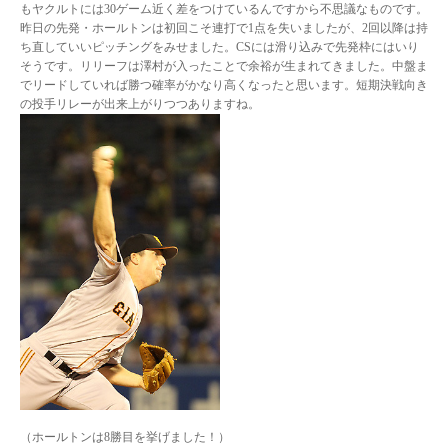
もヤクルトには30ゲーム近く差をつけているんですから不思議なものです。
昨日の先発・ホールトンは初回こそ連打で1点を失いましたが、2回以降は持
ち直していいピッチングをみせました。CSには滑り込みで先発枠にはいり
そうです。リリーフは澤村が入ったことで余裕が生まれてきました。中盤ま
でリードしていれば勝つ確率がかなり高くなったと思います。短期決戦向き
の投手リレーが出来上がりつつありますね。
（ホールトンは8勝目を挙げました！）