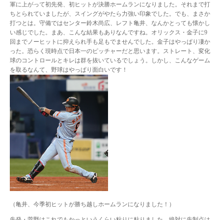
軍に上がって初先発、初ヒットが決勝ホームランになりました。それまで打
ちとられていましたが、スイングがやたら力強い印象でした。でも、まさか
打つとは。守備ではセンター鈴木尚広、レフト亀井、なんかとっても懐かし
い感じでした。まあ、こんな結果もありなんですね。オリックス・金子に9
回までノーヒットに抑えられ手も足もでませんでした。金子はやっぱり凄か
った。恐らく現時点で日本一のピッチャーだと思います。ストレート、変化
球のコントロールとキレは群を抜いているでしょう。しかし、こんなゲーム
を取るなんて、野球はやっぱり面白いです！
（亀井、今季初ヒットが勝ち越しホームランになりました！）
先発・菅野はこれでもかっというくらい粘りに粘りました。絶対に先制点は