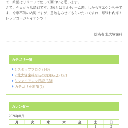
で、終盤はリリーフで使って面白いと思います。
さて、今日から広島戦です。3位とは言え4ゲーム差、しかもマエケン相手で
す。今季不調の内海ですが、意地をみせてもらいたいですね。頑張れ内海！
レッツゴージャイアンツ！
投稿者 北大塚歯科
カテゴリ一覧
1.スタッフブログ (140)
2.北大塚歯科からのお知らせ (157)
3.ジャイアンツ日記 (378)
カテゴリを追加 (1)
カレンダー
2026年8月
月
火
水
木
金
土
日
1
2