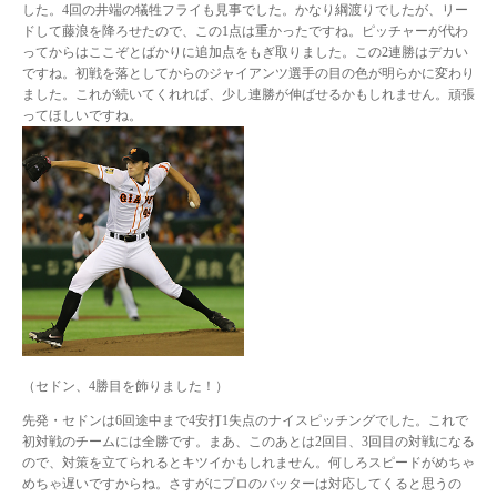
した。4回の井端の犠牲フライも見事でした。かなり綱渡りでしたが、リー
ドして藤浪を降ろせたので、この1点は重かったですね。ピッチャーが代わ
ってからはここぞとばかりに追加点をもぎ取りました。この2連勝はデカい
ですね。初戦を落としてからのジャイアンツ選手の目の色が明らかに変わり
ました。これが続いてくれれば、少し連勝が伸ばせるかもしれません。頑張
ってほしいですね。
（セドン、4勝目を飾りました！）
先発・セドンは6回途中まで4安打1失点のナイスピッチングでした。これで
初対戦のチームには全勝です。まあ、このあとは2回目、3回目の対戦になる
ので、対策を立てられるとキツイかもしれません。何しろスピードがめちゃ
めちゃ遅いですからね。さすがにプロのバッターは対応してくると思うの