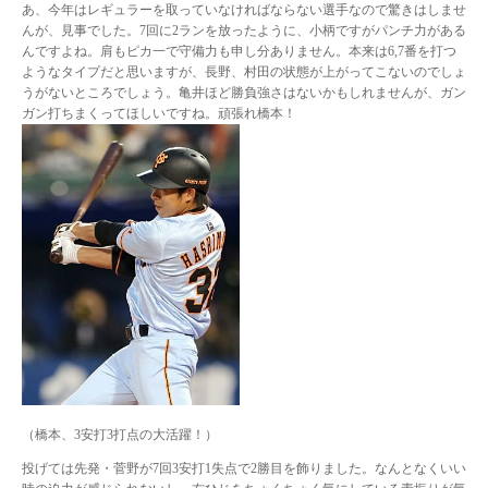
あ、今年はレギュラーを取っていなければならない選手なので驚きはしませ
んが、見事でした。7回に2ランを放ったように、小柄ですがパンチ力がある
んですよね。肩もピカ一で守備力も申し分ありません。本来は6,7番を打つ
ようなタイプだと思いますが、長野、村田の状態が上がってこないのでしょ
うがないところでしょう。亀井ほど勝負強さはないかもしれませんが、ガン
ガン打ちまくってほしいですね。頑張れ橋本！
（橋本、3安打3打点の大活躍！）
投げては先発・菅野が7回3安打1失点で2勝目を飾りました。なんとなくいい