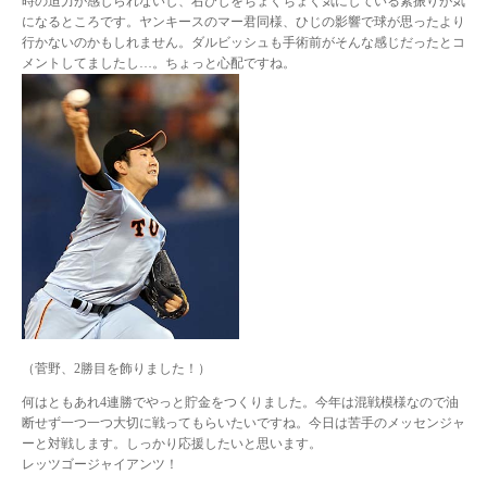
時の迫力が感じられないし、右ひじをちょくちょく気にしている素振りが気
になるところです。ヤンキースのマー君同様、ひじの影響で球が思ったより
行かないのかもしれません。ダルビッシュも手術前がそんな感じだったとコ
メントしてましたし…。ちょっと心配ですね。
（菅野、2勝目を飾りました！）
何はともあれ4連勝でやっと貯金をつくりました。今年は混戦模様なので油
断せず一つ一つ大切に戦ってもらいたいですね。今日は苦手のメッセンジャ
ーと対戦します。しっかり応援したいと思います。
レッツゴージャイアンツ！