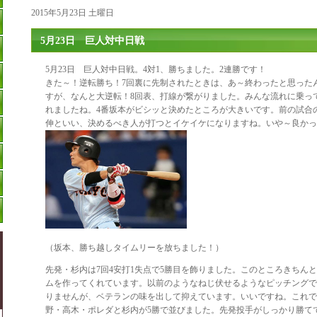
2015年5月23日 土曜日
5月23日 巨人対中日戦
5月23日 巨人対中日戦。4対1、勝ちました。2連勝です！
きた～！逆転勝ち！7回裏に先制されたときは、あ～終わったと思った
すが、なんと大逆転！8回表、打線が繋がりました。みんな流れに乗っ
れましたね。4番坂本がビシッと決めたところが大きいです。前の試合
伸といい、決めるべき人が打つとイケイケになりますね。いや～良かっ
（坂本、勝ち越しタイムリーを放ちました！）
先発・杉内は7回4安打1失点で5勝目を飾りました。このところきちん
ムを作ってくれています。以前のようなねじ伏せるようなピッチングで
りませんが、ベテランの味を出して抑えています。いいですね。これで
野・高木・ポレダと杉内が5勝で並びました。先発投手がしっかり勝て