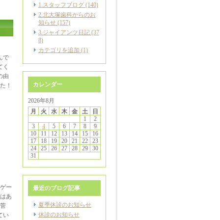
1.スタッフブログ (140)
2.北大塚歯科からのお
知らせ (157)
3.ジャイアンツ日記 (37
8)
カテゴリを追加 (1)
んで
てく
の由
カレンダー
た！
2026年8月
月
火
水
木
金
土
日
1
2
3
4
5
6
7
8
9
10
11
12
13
14
15
16
17
18
19
20
21
22
23
24
25
26
27
28
29
30
31
とゲー
最近のブログ記事
はあ
夏季休診のお知らせ
菅
休診のお知らせ
てい