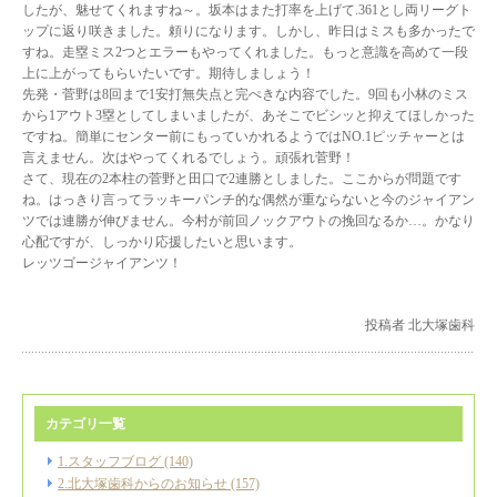
したが、魅せてくれますね～。坂本はまた打率を上げて.361とし両リーグト
ップに返り咲きました。頼りになります。しかし、昨日はミスも多かったで
すね。走塁ミス2つとエラーもやってくれました。もっと意識を高めて一段
上に上がってもらいたいです。期待しましょう！
先発・菅野は8回まで1安打無失点と完ぺきな内容でした。9回も小林のミス
から1アウト3塁としてしまいましたが、あそこでビシッと抑えてほしかった
ですね。簡単にセンター前にもっていかれるようではNO.1ピッチャーとは
言えません。次はやってくれるでしょう。頑張れ菅野！
さて、現在の2本柱の菅野と田口で2連勝としました。ここからが問題です
ね。はっきり言ってラッキーパンチ的な偶然が重ならないと今のジャイアン
ツでは連勝が伸びません。今村が前回ノックアウトの挽回なるか…。かなり
心配ですが、しっかり応援したいと思います。
レッツゴージャイアンツ！
投稿者 北大塚歯科
カテゴリ一覧
1.スタッフブログ (140)
2.北大塚歯科からのお知らせ (157)