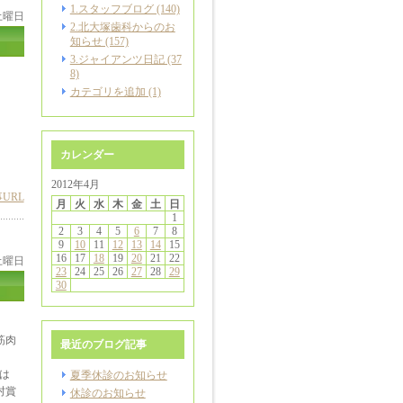
1.スタッフブログ (140)
 土曜日
2.北大塚歯科からのお
知らせ (157)
3.ジャイアンツ日記 (37
8)
カテゴリを追加 (1)
カレンダー
2012年4月
URL
月
火
水
木
金
土
日
1
2
3
4
5
6
7
8
9
10
11
12
13
14
15
16
17
18
19
20
21
22
 土曜日
23
24
25
26
27
28
29
30
筋肉
最近のブログ記事
では
夏季休診のお知らせ
村賞
休診のお知らせ