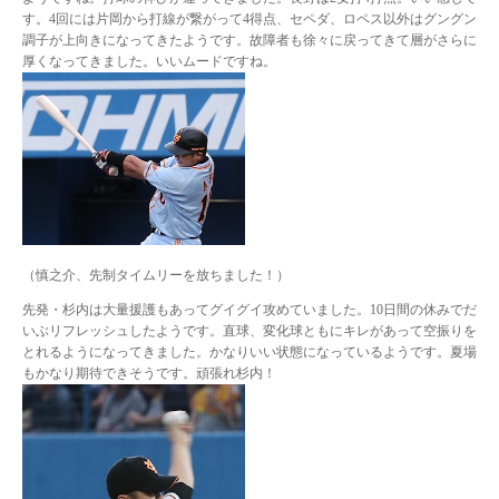
す。4回には片岡から打線が繋がって4得点、セペダ、ロペス以外はグングン
調子が上向きになってきたようです。故障者も徐々に戻ってきて層がさらに
厚くなってきました。いいムードですね。
（慎之介、先制タイムリーを放ちました！）
先発・杉内は大量援護もあってグイグイ攻めていました。10日間の休みでだ
いぶリフレッシュしたようです。直球、変化球ともにキレがあって空振りを
とれるようになってきました。かなりいい状態になっているようです。夏場
もかなり期待できそうです。頑張れ杉内！