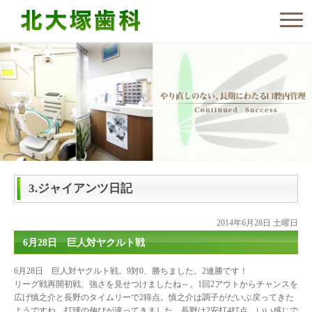
3.ジャイアンツ日記
2014年6月28日 土曜日
6月28日 巨人対ヤクルト戦
6月28日 巨人対ヤクルト戦。9対0、勝ちました。2連勝です！
リーグ戦再開初戦、強さを見せつけましたね～。1回2アウトからチャンスを
広げ慎之介と長野のタイムリーで2得点。慎之介は調子がだいぶ戻ってきた
ようですね。打球の伸びが違ってきました。長野は2安打4打点。いい感じで