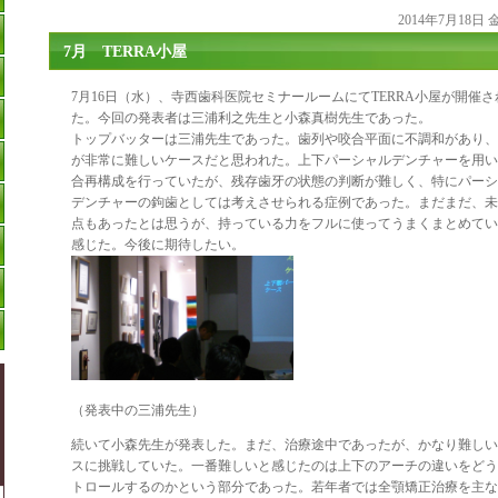
2014年7月18日
7月 TERRA小屋
7月16日（水）、寺西歯科医院セミナールームにてTERRA小屋が開催さ
た。今回の発表者は三浦利之先生と小森真樹先生であった。
トップバッターは三浦先生であった。歯列や咬合平面に不調和があり、
が非常に難しいケースだと思われた。上下パーシャルデンチャーを用い
合再構成を行っていたが、残存歯牙の状態の判断が難しく、特にパーシ
デンチャーの鉤歯としては考えさせられる症例であった。まだまだ、未
点もあったとは思うが、持っている力をフルに使ってうまくまとめてい
感じた。今後に期待したい。
（発表中の三浦先生）
続いて小森先生が発表した。まだ、治療途中であったが、かなり難しい
スに挑戦していた。一番難しいと感じたのは上下のアーチの違いをどう
トロールするのかという部分であった。若年者では全顎矯正治療を主な