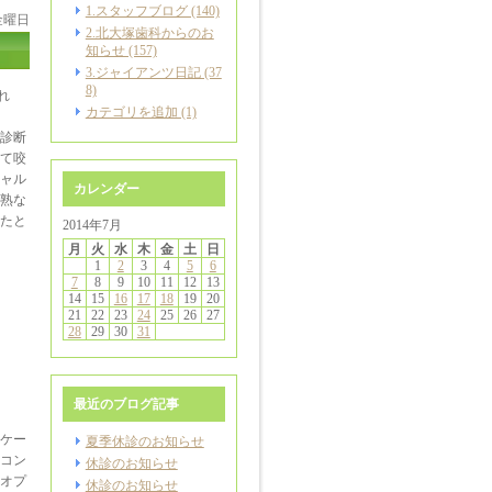
1.スタッフブログ (140)
 金曜日
2.北大塚歯科からのお
知らせ (157)
3.ジャイアンツ日記 (37
8)
れ
カテゴリを追加 (1)
診断
て咬
ャル
カレンダー
熟な
たと
2014年7月
月
火
水
木
金
土
日
1
2
3
4
5
6
7
8
9
10
11
12
13
14
15
16
17
18
19
20
21
22
23
24
25
26
27
28
29
30
31
最近のブログ記事
ケー
夏季休診のお知らせ
コン
休診のお知らせ
オプ
休診のお知らせ