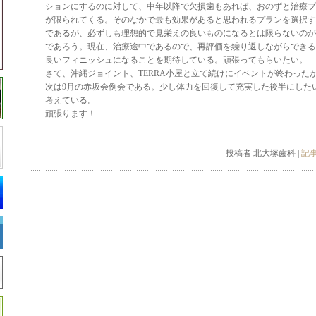
ションにするのに対して、中年以降で欠損歯もあれば、おのずと治療プ
が限られてくる。そのなかで最も効果があると思われるプランを選択す
であるが、必ずしも理想的で見栄えの良いものになるとは限らないのが
であろう。現在、治療途中であるので、再評価を繰り返しながらできる
良いフィニッシュになることを期待している。頑張ってもらいたい。
さて、沖縄ジョイント、TERRA小屋と立て続けにイベントが終わった
次は9月の赤坂会例会である。少し体力を回復して充実した後半にした
考えている。
頑張ります！
投稿者 北大塚歯科 |
記事