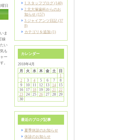
1.スタッフブログ (140)
 日曜日
2.北大塚歯科からのお
知らせ (157)
3.ジャイアンツ日記 (37
8)
カテゴリを追加 (1)
いま
打線
じたい
気も
カレンダー
ャー
す。
2018年4月
月
火
水
木
金
土
日
1
2
3
4
5
6
7
8
9
10
11
12
13
14
15
16
17
18
19
20
21
22
23
24
25
26
27
28
29
30
最近のブログ記事
夏季休診のお知らせ
休診のお知らせ