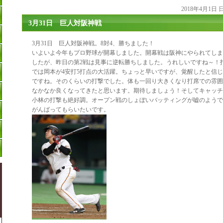
2018年4月1日
3月31日 巨人対阪神戦
3月31日 巨人対阪神戦。8対4、勝ちました！
いよいよ今年もプロ野球が開幕しました。開幕戦は阪神にやられてしま
したが、昨日の第2戦は見事に逆転勝ちしました。うれしいですね～！
では岡本が4安打5打点の大活躍。ちょっと早いですが、覚醒したと信
ですね。そのくらいの打撃でした。体も一回り大きくなり打席での雰囲
なかなか良くなってきたと思います。期待しましょう！そしてキャッチ
小林の打撃も絶好調。オープン戦のしょぼいバッティングが嘘のようで
がんばってもらいたいです。