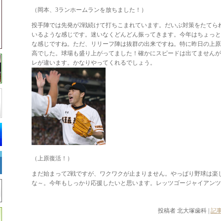
（岡本、3ランホームランを放ちました！）
投手陣では先発が2戦続けて打ちこまれています。だいぶ対策をたてら
いるような感じです。迷いなくどんどん振ってきます。今年はちょっと
な感じですね。ただ、リリーフ陣は抜群の出来ですね。特に昨日の上原
高でした。球場も盛り上がってました！確かにスピードは出てませんが
レが違います。かなりやってくれるでしょう。
（上原復活！）
まだ始まって2戦ですが、ワクワクが止まりません。やっぱり野球は楽
な～。今年もしっかり応援したいと思います。レッツゴージャイアンツ
投稿者 北大塚歯科 |
記事