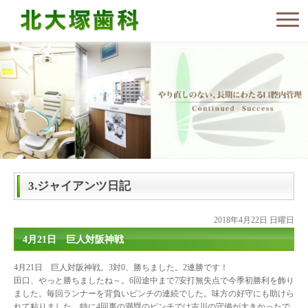
3.ジャイアンツ日記
2018年4月22日 日曜日
4月21日 巨人対阪神戦
4月21日 巨人対阪神戦。3対0、勝ちました。2連勝です！
田口、やっと勝ちましたね～。6回途中まで7安打無失点で今季初勝利を飾り
ました。毎回ランナーを背負いピンチの連続でした。味方の好守にも助けら
れて粘りました。特に4回裏の満塁のピンチでは吉川の守備が大きかったで