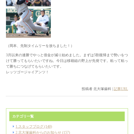
（岡本、先制タイムリーを放ちました！）
3月以来の連勝でやっと借金が減り始めました。まずは5割復帰まで勢いをつ
けて勝ってもらいたいですね。今日は移籍組の野上が先発です。粘って粘っ
て勝ちにつなげてもらいたいです。
レッツゴージャイアンツ！
投稿者 北大塚歯科 |
記事URL
カテゴリ一覧
1.スタッフブログ (140)
2.北大塚歯科からのお知らせ (157)