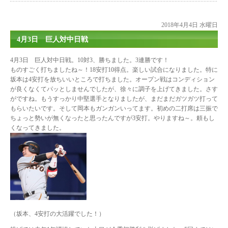
2018年4月4日 水曜日
4月3日 巨人対中日戦
4月3日 巨人対中日戦。10対3、勝ちました。3連勝です！
ものすごく打ちましたね～！18安打10得点。楽しい試合になりました。特に
坂本は4安打を放ちいいところで打ちました。オープン戦はコンディション
が良くなくてパッとしませんでしたが、徐々に調子を上げてきました。さす
がですね。もうすっかり中堅選手となりましたが、まだまだガツガツ打って
もらいたいです。そして岡本もガンガンいってます。初めの二打席は三振で
ちょっと勢いが無くなったと思ったんですが3安打。やりますね～。頼もし
くなってきました。
（坂本、4安打の大活躍でした！）