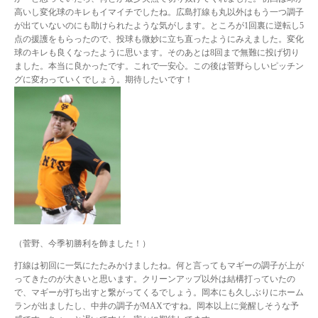
高いし変化球のキレもイマイチでしたね。広島打線も丸以外はもう一つ調子
が出ていないのにも助けられたような気がします。ところが1回裏に逆転し5
点の援護をもらったので、投球も微妙に立ち直ったようにみえました。変化
球のキレも良くなったように思います。そのあとは8回まで無難に投げ切り
ました。本当に良かったです。これで一安心。この後は菅野らしいピッチン
グに変わっていくでしょう。期待したいです！
（菅野、今季初勝利を飾ました！）
打線は初回に一気にたたみかけましたね。何と言ってもマギーの調子が上が
ってきたのが大きいと思います。クリーンアップ以外は結構打っていたの
で、マギーが打ち出すと繋がってくるでしょう。岡本にも久しぶりにホーム
ランが出ましたし、中井の調子がMAXですね。岡本以上に覚醒しそうな予