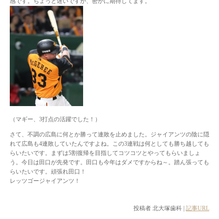
感です。ちょっと遅いですが、密かに期待してます。
（マギー、3打点の活躍でした！）
さて、不調の広島に何とか勝って連敗を止めました。ジャイアンツの陰に隠
れて広島も4連敗していたんですよね。この3連戦は何としても勝ち越しても
らいたいです。まずは5割復帰を目指してコツコツとやってもらいましょ
う。今日は田口が先発です。田口も今年はダメですからね～。踏ん張っても
らいたいです。頑張れ田口！
レッツゴージャイアンツ！
投稿者 北大塚歯科 |
記事URL