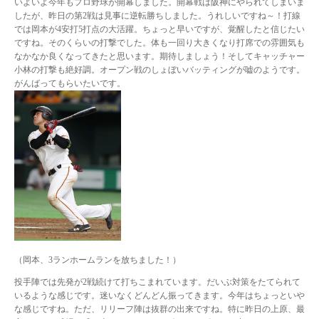
いよいよ今年もプロ野球が開幕しました。開幕戦は阪神にやられてしまいま
したが、昨日の第2戦は見事に逆転勝ちしました。うれしいですね～！打線
では岡本が4安打5打点の大活躍。ちょっと早いですが、覚醒したと信じたい
ですね。そのくらいの打撃でした。体も一回り大きくなり打席での雰囲気も
なかなか良くなってきたと思います。期待しましょう！そしてキャッチャー
小林の打撃も絶好調。オープン戦のしょぼいバッティングが嘘のようです。
がんばってもらいたいです。
（岡本、3ランホームランを放ちました！）
投手陣では先発が2戦続けて打ちこまれています。だいぶ対策をたてられて
いるような感じです。迷いなくどんどん振ってきます。今年はちょっといや
な感じですね。ただ、リリーフ陣は抜群の出来ですね。特に昨日の上原、最