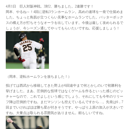
4月1日 巨人対阪神戦。3対2、勝ちました。2連勝です！
岡本、やるね～！4回に逆転3ランホームラン。高めの速球を一発で仕留めま
した。ちょっと鳥肌が立つくらい見事なホームランでした。バッターボック
スの構え方が打ちそうなオーラを出しています。今後は厳しく攻められるで
しょうが、今シーズン通してやってもらいたいですね。応援しましょう！
（岡本、逆転ホームランを放ちました！）
投げては西武から移籍してきた野上が6回途中まで何とかしのいで初勝利を
挙げました。まあ、圧倒的な投球ではなくゲームを作るといった感じのピッ
チャーなので、これでよしという感じでしょう。それにしても今年のリリー
フ陣は圧倒的ですね。まだマシソンも控えているんですから…。先発は6，7
回までいければほぼ勝ち星が付きそうです。やっぱり上原の加入が大きいで
すね。大量点は取られる雰囲気がありません。頼もしいですね。