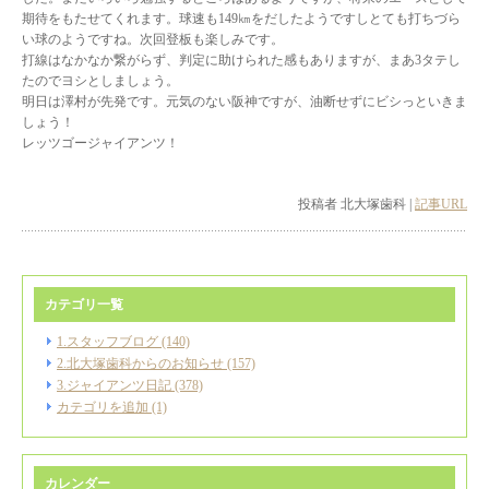
期待をもたせてくれます。球速も149㎞をだしたようですしとても打ちづら
い球のようですね。次回登板も楽しみです。
打線はなかなか繋がらず、判定に助けられた感もありますが、まあ3タテし
たのでヨシとしましょう。
明日は澤村が先発です。元気のない阪神ですが、油断せずにビシっといきま
しょう！
レッツゴージャイアンツ！
投稿者 北大塚歯科 |
記事URL
カテゴリ一覧
1.スタッフブログ (140)
2.北大塚歯科からのお知らせ (157)
3.ジャイアンツ日記 (378)
カテゴリを追加 (1)
カレンダー